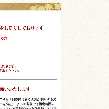
をお断りしております
れる方
ただきます。
了承ください。
願いいたします
0年４月１日以降は多くの方が利用する施
コを含む)。よって当宿では
指定時間内
おります(指定時間外また強風時などは屋