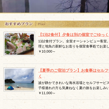
【1泊2食付】夕食は別の個室でごゆっ
1泊2食付プラン。全室オーシャンビュー客室
理と地魚の新鮮なお造りを個室食事処でお楽し
￥10,000～
【夏季のご宿泊プラン】お食事はセルフ
く
波が静かできれいな海水浴場とセルフサービ
子様連れの方も気兼ねなく夏の旅をお楽しみい
￥11,000～