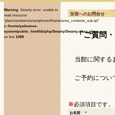
Warning
: Smarty error: unable to
当宿へのお問合せ
read resource:
"plan/members/smartphone//frame/area_contents_sub.tpl"
in
/home/yadvance-
system/public_html/lib/php/Smarty/Smarty.class.php
「ご質問・
on line
1088
当館に関する
ご予約につい
※
必須項目です。
お名前
＊