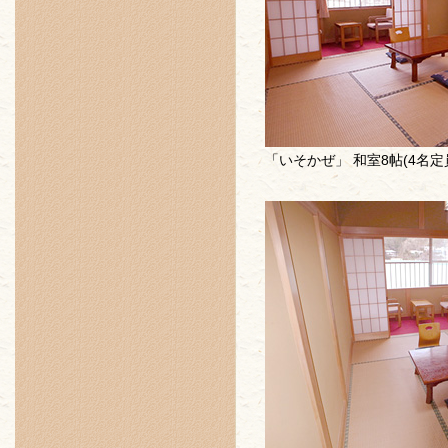
「いそかぜ」 和室8帖(4名定