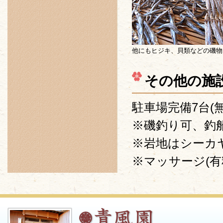
他にもヒジキ、貝類などの磯物
その他の施
駐車場完備7台(無
※磯釣り可、釣
※岩地はシーカ
※マッサージ(有